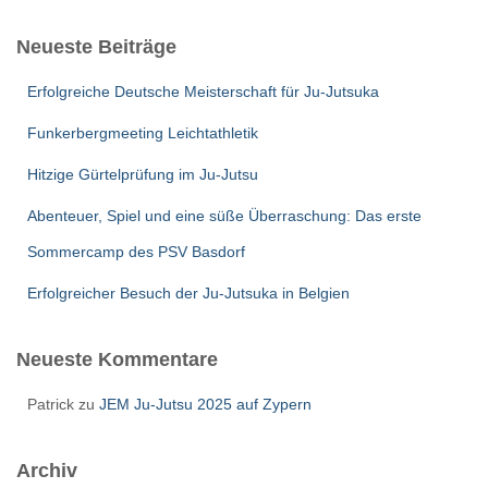
c
h
Neueste Beiträge
e
n
Erfolgreiche Deutsche Meisterschaft für Ju-Jutsuka
n
a
Funkerbergmeeting Leichtathletik
c
Hitzige Gürtelprüfung im Ju-Jutsu
h
:
Abenteuer, Spiel und eine süße Überraschung: Das erste
Sommercamp des PSV Basdorf
Erfolgreicher Besuch der Ju-Jutsuka in Belgien
Neueste Kommentare
Patrick
zu
JEM Ju-Jutsu 2025 auf Zypern
Archiv