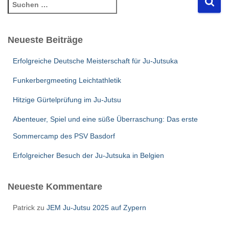
S
u
c
h
Neueste Beiträge
e
n
Erfolgreiche Deutsche Meisterschaft für Ju-Jutsuka
n
a
Funkerbergmeeting Leichtathletik
c
Hitzige Gürtelprüfung im Ju-Jutsu
h
:
Abenteuer, Spiel und eine süße Überraschung: Das erste
Sommercamp des PSV Basdorf
Erfolgreicher Besuch der Ju-Jutsuka in Belgien
Neueste Kommentare
Patrick
zu
JEM Ju-Jutsu 2025 auf Zypern