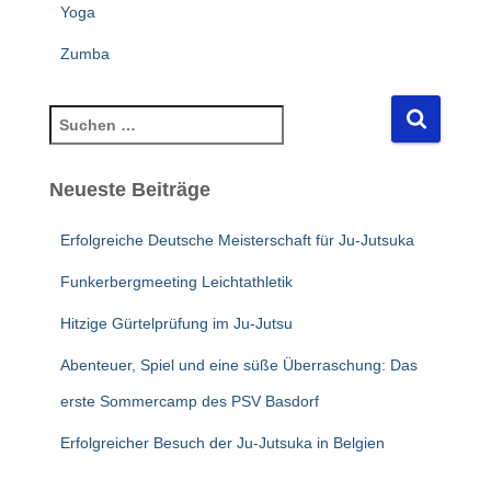
Yoga
Zumba
S
u
c
Neueste Beiträge
h
e
n
Erfolgreiche Deutsche Meisterschaft für Ju-Jutsuka
n
Funkerbergmeeting Leichtathletik
a
c
Hitzige Gürtelprüfung im Ju-Jutsu
h
:
Abenteuer, Spiel und eine süße Überraschung: Das
erste Sommercamp des PSV Basdorf
Erfolgreicher Besuch der Ju-Jutsuka in Belgien