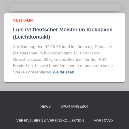
WETTKAMPF
Luis ist Deutscher Meister im Kickboxen
(Leichtkontakt)
Am Sonntag den 07.06.26 fand in Lünen die Deutsche
Meisterschaft im Kickboxen statt. Luis trat in der
Gewichtsklasse -89kg im Leichtkontakt für den PSV
Basdorf an. In zwei Kämpfen konnte er souverän seine
Stärken präsentieren
Weiterlesen
NEWS
SPORTANGEBOT
VEREINSLEBEN & VEREINSKOLLEKTION
VORSTAND