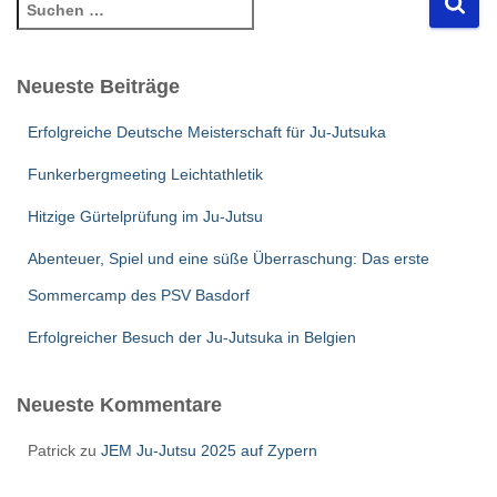
S
u
c
h
Neueste Beiträge
e
n
Erfolgreiche Deutsche Meisterschaft für Ju-Jutsuka
n
a
Funkerbergmeeting Leichtathletik
c
Hitzige Gürtelprüfung im Ju-Jutsu
h
:
Abenteuer, Spiel und eine süße Überraschung: Das erste
Sommercamp des PSV Basdorf
Erfolgreicher Besuch der Ju-Jutsuka in Belgien
Neueste Kommentare
Patrick
zu
JEM Ju-Jutsu 2025 auf Zypern