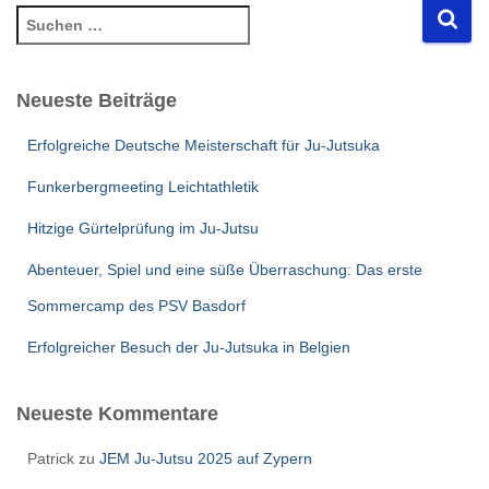
S
u
c
h
Neueste Beiträge
e
n
Erfolgreiche Deutsche Meisterschaft für Ju-Jutsuka
n
a
Funkerbergmeeting Leichtathletik
c
Hitzige Gürtelprüfung im Ju-Jutsu
h
:
Abenteuer, Spiel und eine süße Überraschung: Das erste
Sommercamp des PSV Basdorf
Erfolgreicher Besuch der Ju-Jutsuka in Belgien
Neueste Kommentare
Patrick
zu
JEM Ju-Jutsu 2025 auf Zypern