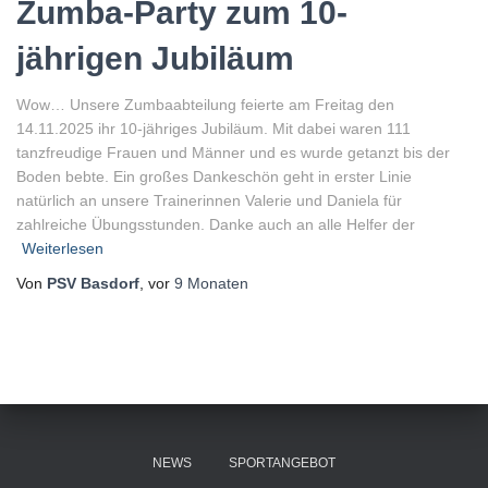
Zumba-Party zum 10-
jährigen Jubiläum
Wow… Unsere Zumbaabteilung feierte am Freitag den
14.11.2025 ihr 10-jähriges Jubiläum. Mit dabei waren 111
tanzfreudige Frauen und Männer und es wurde getanzt bis der
Boden bebte. Ein großes Dankeschön geht in erster Linie
natürlich an unsere Trainerinnen Valerie und Daniela für
zahlreiche Übungsstunden. Danke auch an alle Helfer der
Weiterlesen
Von
PSV Basdorf
, vor
9 Monaten
NEWS
SPORTANGEBOT