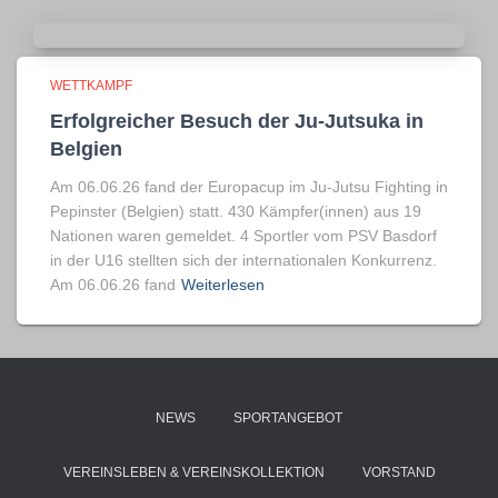
WETTKAMPF
Erfolgreicher Besuch der Ju-Jutsuka in
Belgien
Am 06.06.26 fand der Europacup im Ju-Jutsu Fighting in
Pepinster (Belgien) statt. 430 Kämpfer(innen) aus 19
Nationen waren gemeldet. 4 Sportler vom PSV Basdorf
in der U16 stellten sich der internationalen Konkurrenz.
Am 06.06.26 fand
Weiterlesen
NEWS
SPORTANGEBOT
VEREINSLEBEN & VEREINSKOLLEKTION
VORSTAND