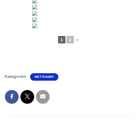
1
2
►
Kategorien:
WETTKAMPF