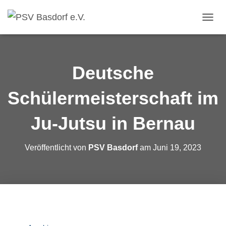
N
A
V
I
G
Deutsche
A
T
Schülermeisterschaft im
I
O
N
Ju-Jutsu in Bernau
U
M
S
Veröffentlicht von
PSV Basdorf
am
Juni 19, 2023
C
H
A
L
T
E
N