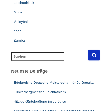
Leichtathletik
Move
Volleyball
Yoga
Zumba
S
u
c
Neueste Beiträge
h
e
n
Erfolgreiche Deutsche Meisterschaft für Ju-Jutsuka
n
Funkerbergmeeting Leichtathletik
a
c
Hitzige Gürtelprüfung im Ju-Jutsu
h
:
Abenteuer, Spiel und eine süße Überraschung: Das