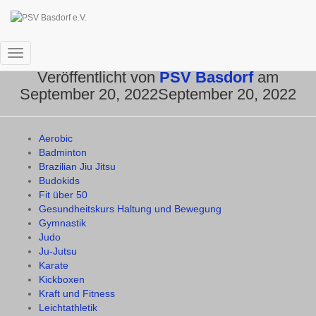
Familienfest PSV Basdorf
Navigation umschalten
Veröffentlicht von
PSV Basdorf
am
September 20, 2022
September 20, 2022
Aerobic
Badminton
Brazilian Jiu Jitsu
Budokids
Fit über 50
Gesundheitskurs Haltung und Bewegung
Gymnastik
Judo
Ju-Jutsu
Karate
Kickboxen
Kraft und Fitness
Leichtathletik