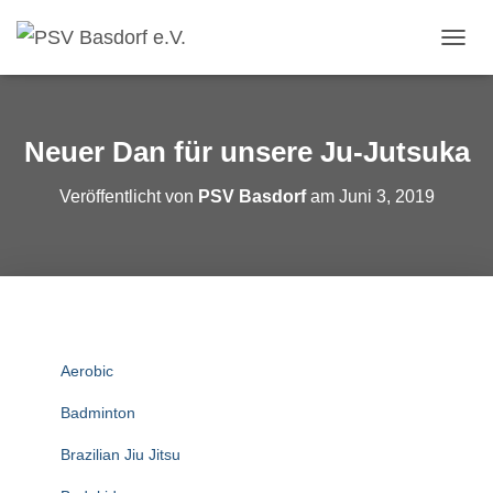
N
A
V
I
G
Neuer Dan für unsere Ju-Jutsuka
A
T
Veröffentlicht von
PSV Basdorf
am
Juni 3, 2019
I
O
N
U
M
S
C
H
A
Aerobic
L
T
Badminton
E
N
Brazilian Jiu Jitsu