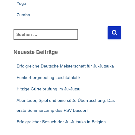
Yoga
Zumba
S
u
c
Neueste Beiträge
h
e
n
Erfolgreiche Deutsche Meisterschaft für Ju-Jutsuka
n
Funkerbergmeeting Leichtathletik
a
c
Hitzige Gürtelprüfung im Ju-Jutsu
h
:
Abenteuer, Spiel und eine süße Überraschung: Das
erste Sommercamp des PSV Basdorf
Erfolgreicher Besuch der Ju-Jutsuka in Belgien