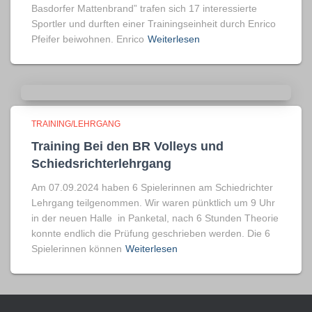
Basdorfer Mattenbrand” trafen sich 17 interessierte
Sportler und durften einer Trainingseinheit durch Enrico
Pfeifer beiwohnen. Enrico
Weiterlesen
TRAINING/LEHRGANG
Training Bei den BR Volleys und
Schiedsrichterlehrgang
Am 07.09.2024 haben 6 Spielerinnen am Schiedrichter
Lehrgang teilgenommen. Wir waren pünktlich um 9 Uhr
in der neuen Halle in Panketal, nach 6 Stunden Theorie
konnte endlich die Prüfung geschrieben werden. Die 6
Spielerinnen können
Weiterlesen