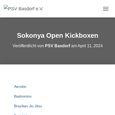
N
A
V
I
G
Sokonya Open Kickboxen
A
T
Veröffentlicht von
PSV Basdorf
am
April 11, 2024
I
O
N
U
M
S
C
H
A
Aerobic
L
T
Badminton
E
N
Brazilian Jiu Jitsu