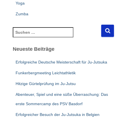
Yoga
Zumba
S
u
c
Neueste Beiträge
h
e
n
Erfolgreiche Deutsche Meisterschaft für Ju-Jutsuka
n
Funkerbergmeeting Leichtathletik
a
c
Hitzige Gürtelprüfung im Ju-Jutsu
h
:
Abenteuer, Spiel und eine süße Überraschung: Das
erste Sommercamp des PSV Basdorf
Erfolgreicher Besuch der Ju-Jutsuka in Belgien