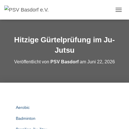
N
A
V
I
G
Hitzige Gürtelprüfung im Ju-
A
T
Jutsu
I
O
Veröffentlicht von
PSV Basdorf
am
Juni 22, 2026
N
U
M
S
C
H
A
L
Aerobic
T
E
Badminton
N