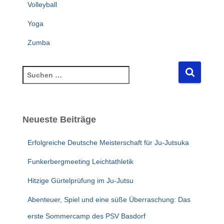
Volleyball
Yoga
Zumba
S
u
c
h
e
Neueste Beiträge
n
n
Erfolgreiche Deutsche Meisterschaft für Ju-Jutsuka
a
c
Funkerbergmeeting Leichtathletik
h
Hitzige Gürtelprüfung im Ju-Jutsu
:
Abenteuer, Spiel und eine süße Überraschung: Das
erste Sommercamp des PSV Basdorf