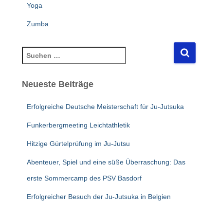
Yoga
Zumba
S
u
c
Neueste Beiträge
h
e
n
Erfolgreiche Deutsche Meisterschaft für Ju-Jutsuka
n
Funkerbergmeeting Leichtathletik
a
c
Hitzige Gürtelprüfung im Ju-Jutsu
h
:
Abenteuer, Spiel und eine süße Überraschung: Das
erste Sommercamp des PSV Basdorf
Erfolgreicher Besuch der Ju-Jutsuka in Belgien