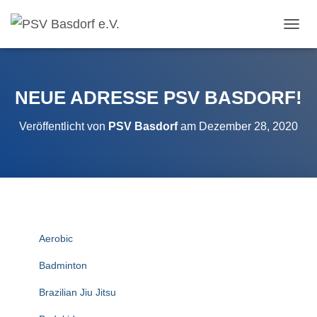
N
A
V
I
G
NEUE ADRESSE PSV BASDORF!
A
T
Veröffentlicht von
PSV Basdorf
am
Dezember 28, 2020
I
O
N
U
M
S
C
H
A
Aerobic
L
T
Badminton
E
N
Brazilian Jiu Jitsu