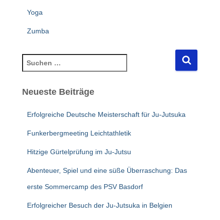
Yoga
Zumba
S
u
c
Neueste Beiträge
h
e
n
Erfolgreiche Deutsche Meisterschaft für Ju-Jutsuka
n
Funkerbergmeeting Leichtathletik
a
c
Hitzige Gürtelprüfung im Ju-Jutsu
h
:
Abenteuer, Spiel und eine süße Überraschung: Das
erste Sommercamp des PSV Basdorf
Erfolgreicher Besuch der Ju-Jutsuka in Belgien