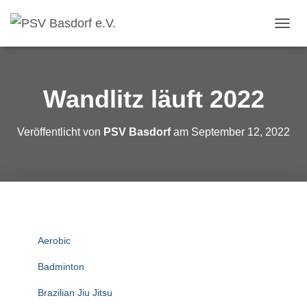
N
A
V
I
G
Wandlitz läuft 2022
A
T
I
Veröffentlicht von
PSV Basdorf
am
September 12, 2022
O
N
U
M
S
C
H
A
Aerobic
L
T
Badminton
E
N
Brazilian Jiu Jitsu